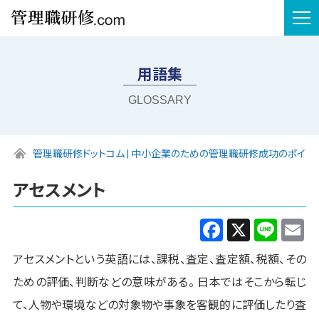
tog
nav
用語集
GLOSSARY
管理職研修ドットコム | 中小企業のための管理職研修成功のポイン
アセスメント
Facebook
X
Line
E
アセスメントという英語には、課税、査定、査定額、税額、その
ための評価、判断などの意味が
ある
。 日本ではそこから転じ
て、人物や環境などの対象物や事象を客観的に評価したり査