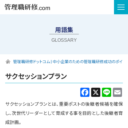
tog
nav
用語集
GLOSSARY
管理職研修ドットコム | 中小企業のための管理職研修成功のポイン
サクセッションプラン
Facebook
X
Line
E
サクセッションプランとは、重要ポストの後継者候補を確保
し、次世代リーダーとして育成する事を目的とした後継者育
成計画。