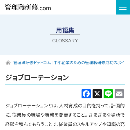
tog
nav
用語集
GLOSSARY
管理職研修ドットコム | 中小企業のための管理職研修成功のポイン
ジョブローテーション
Facebook
X
Line
E
ジョブローテーションとは、人材育成の目的を持って、計画的
に、従業員の職場や職務を変更すること。 さまざまな場所で
経験を積んでもらうことで、従業員のスキルアップや知識の充