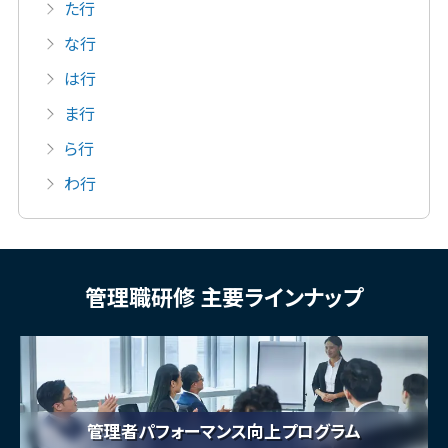
た行
な行
は行
ま行
ら行
わ行
管理職研修 主要ラインナップ
管理者パフォーマンス向上プログラム