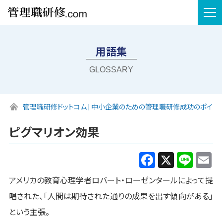
tog
nav
用語集
GLOSSARY
管理職研修ドットコム | 中小企業のための管理職研修成功のポイン
ピグマリオン効果
Facebook
X
Line
E
アメリカの教育心理学者ロバート・ローゼンタールによって提
唱された、「人間は期待された通りの成果を出す傾向がある」
という主張。