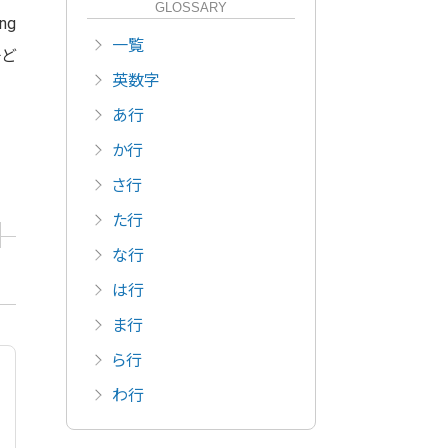
GLOSSARY
ng
一覧
子ど
英数字
あ行
か行
さ行
た行
な行
は行
ま行
ら行
わ行