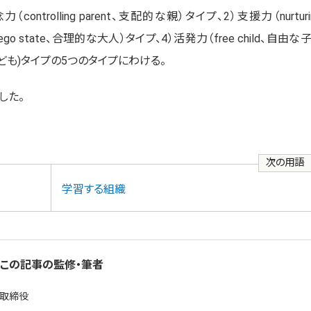
rolling parent、支配的な親）タイプ、2）支援力（nurturi
ego state、合理的な大人）タイプ、4）活発力（free child、自由な
順な子ども)タイプの5つのタイプにわける。
した。
次の用語
学習する組織
この記事の監修・筆者
務取締役