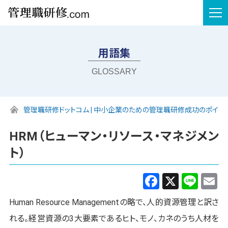
tog
nav
用語集
GLOSSARY
管理職研修ドットコム | 中小企業のための管理職研修成功のポイン
HRM（ヒューマン・リソース・マネジメン
ト）
Facebook
X
Line
E
Human Resource Managementの略で、人的資源管理と訳さ
れる。経営資源の3大要素であるヒト、モノ、カネのうち人材を