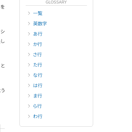
GLOSSARY
命を
一覧
英数字
ッシ
あ行
決し
か行
さ行
た行
」と
な行
は行
よう
ま行
ら行
わ行