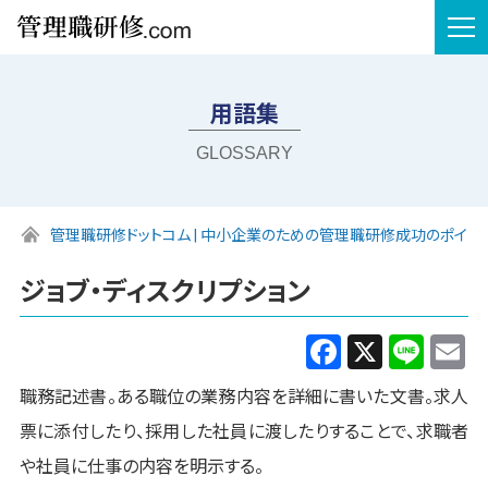
tog
nav
用語集
GLOSSARY
管理職研修ドットコム | 中小企業のための管理職研修成功のポイン
ジョブ・ディスクリプション
Facebook
X
Line
E
職務記述書。ある職位の業務内容を詳細に書いた文書。求人
票に添付したり、採用した社員に渡したりすることで、求職者
や社員に仕事の内容を明示する。