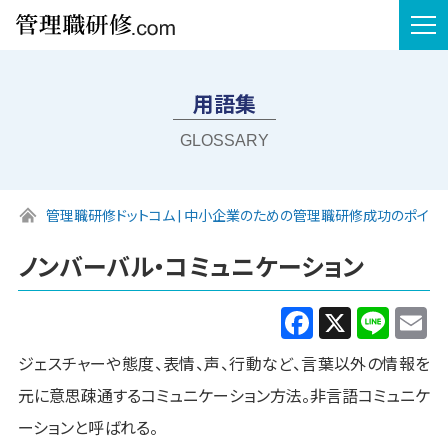
tog
nav
用語集
GLOSSARY
管理職研修ドットコム | 中小企業のための管理職研修成功のポイン
ノンバーバル・コミュニケーション
Facebook
X
Line
E
ジェスチャーや態度、表情、声、行動など、言葉以外の情報を
元に意思疎通するコミュニケーション方法。非言語コミュニケ
ーションと呼ばれる。