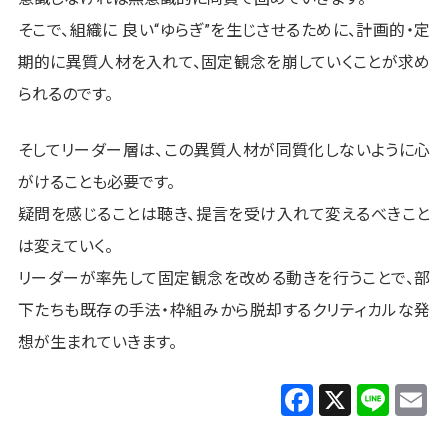
そこで、組織に 良い“ゆらぎ”を生じさせるために、計画的・定
期的に異質人材を入れて、固定観念を崩していくことが求め
られるのです。
そしてリーダー層は、この異質人材が同質化しないように心
がけることも必要です。
疑問を感じることは聴き、提言を受け入れて変えるべきこと
は変えていく。
リーダーが率先して固定観念を改める動きを行うことで、部
下たちも既存の手法・枠組みから脱却するクリティカルな発
想が生まれていきます。
Facebook
X
Line
E